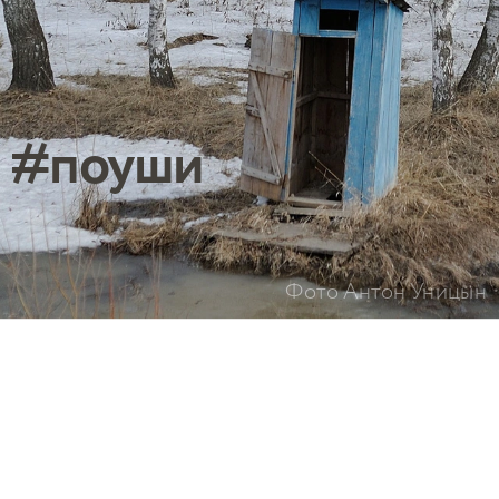
#поуши
Фото Антон Уницын