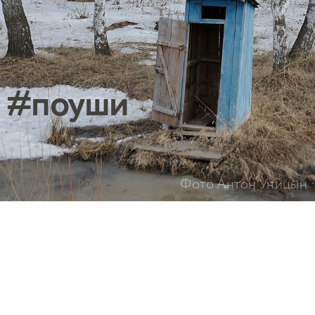
#поуши
Фото Антон Уницын