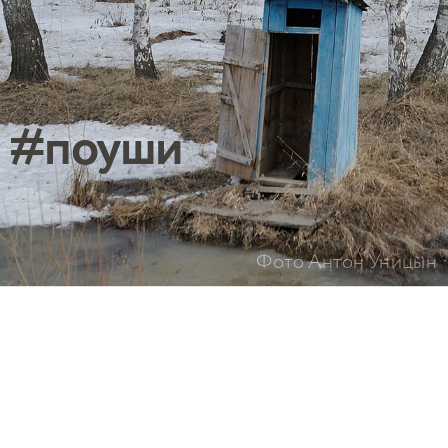
#поуши
Фото Антон Уницын