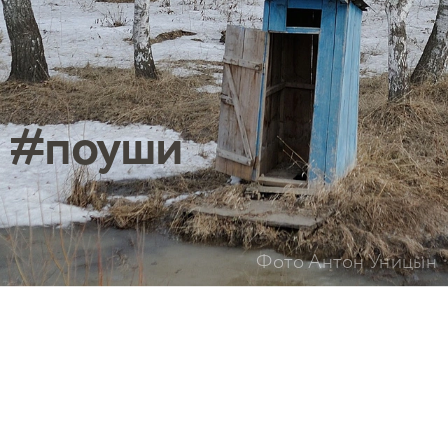
#поуши
Фото Антон Уницын